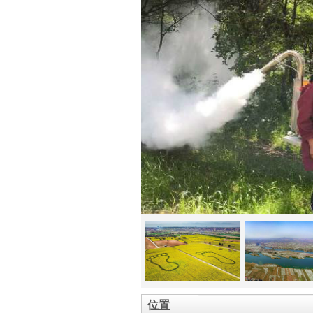
和灌木
有林场
式国家
国绿
1、
市林
森林
究所
全市
城、
源局
全市
民警
全市
位置