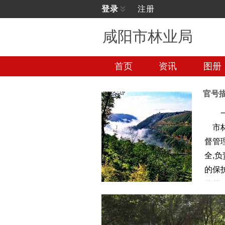
登录
注册
咸阳市林业局
首页
资讯
图册
官号
市林
督管
全,
的保
监管
（一
全市现