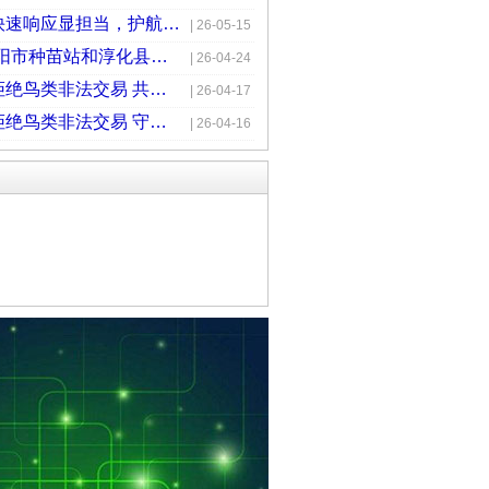
活立木蓄积1340万立方米。全市有国
（咸阳）快速响应显担当，护航益鸟
| 26-05-15
4个,经营总面积31.34万亩；有正
(咸阳）咸阳市种苗站和淳化县林业
| 26-04-24
.87万亩。2016年2月29日,全
（咸阳）拒绝鸟类非法交易 共同守
| 26-04-17
（咸阳）拒绝鸟类非法交易 守护蓝
| 26-04-16
划与资金管理科4个科室和1个
站、林业种籽苗木站、林业科学研
人。
、三原8县单设林业局；秦都、渭
县市林业行政管理职能设在自然资
县、礼泉各1个）,编制森林公安
彬县西庙头林场、长武红星林场、