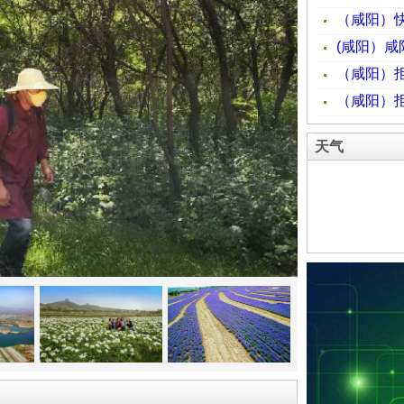
林地89.09万亩,宜林荒山128.41万亩。森林覆盖率35.95％,
11个,经营面积206.7万亩；有国家级森林公园1个,省级森林公园
湿地公园3个；有省级自然保护区1个,市级自然保护区2个,总面积88
化委员会正式授予咸阳"全国绿化模范城市"称号。
（二）林业机构设置及人员编制
市林业局机构：
天气
业局内设秘书科（党建办）、生态保护修复科、资源林政科、计
公安局,行政编制23人。有林业技术推广站、森林病虫防治检疫
和林产品经销公司等5个下属事业单位。局系统在职干部职工113
2、县市区林业机构：
13个县市区中,长武、彬县、旬邑、永寿、淳化、礼泉、乾县
武功3个县区林业行政管理职能设在农业农村局；兴平、武功2个
。
现有森林公安派出所7个（旬邑、长武、彬县、淳化、永寿、乾
68人（包括市森林公安局编制5人）。
有国有林场11个,即：旬邑马栏、石门林场、永寿槐平林场、