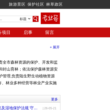
旅游景区
保护社区
林草政区
务项目
启事
留言
+ 展开
责全市森林资源的保护、开发和监
和封山育林；依法保护森林资源安
护管理,负责陆生野生动植物资源
卉、林业多种经营等林业产业实施
更多
地0.69万亩,未成林造林地、疏林地
（咸阳）普及湿地保护法规 守护生
| 26-05-21